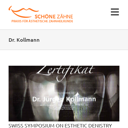
Zum
Inhalt
Tog
springen
Nav
Prophylaxe
Dr. Kollmann
Bleaching
Veneers
Bonding
Über uns
SWISS SYMPOSIUM ON ESTHETIC DENISTRY