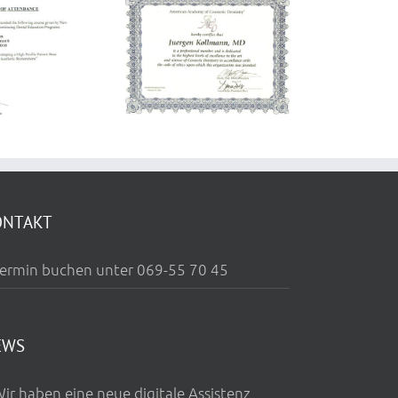
Membership
SWISS
American
SYMPOSIUM ON
Academy of
ESTHETIC
Cosmetic
DENISTRY
Dentistry
ONTAKT
ermin buchen unter 069-55 70 45
EWS
ir haben eine neue digitale Assistenz