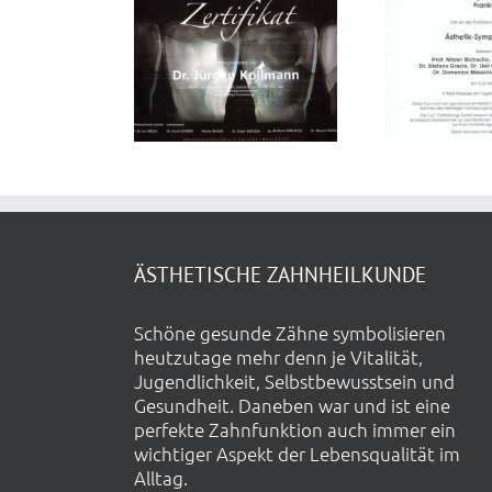
SWISS
POSIUM ON
Ästehtik-
ES
ESTHETIC
Symposium 2006
ENISTRY
ÄSTHETISCHE ZAHNHEILKUNDE
Schöne gesunde Zähne symbolisieren
heutzutage mehr denn je Vitalität,
Jugendlichkeit, Selbstbewusstsein und
Gesundheit. Daneben war und ist eine
perfekte Zahnfunktion auch immer ein
wichtiger Aspekt der Lebensqualität im
Alltag.