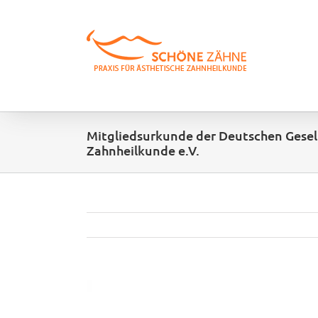
Zum
Inhalt
springen
Mitgliedsurkunde der Deutschen Gesell
Zahnheilkunde e.V.
View
Larger