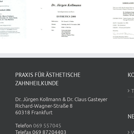
Smile Creation:
Developing a High
Profile Base
THETICS 2000
Through
Predictable
Aesthetic
Restorations
PRAXIS FÜR ÄSTHETISCHE
K
ZAHNHEILKUNDE
T
Dr. Jürgen Kollmann & Dr. Claus Gasteyer
Richard-Wagner-Straße 8
60318 Frankfurt
N
Telefon
069 557045
Telefax 069 87204403
W