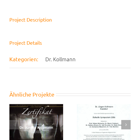
Project Description
Project Details
Kategorien:
Dr. Kollmann
Ähnliche Projekte
Ästehtik-
N
ESTHETICS 2000
Symposium 2006