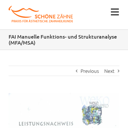
Zum
Inhalt
Tog
springen
Nav
FAI Manuelle Funktions- und Strukturanalyse
Prophylaxe
(MFA/MSA)
Bleaching
Previous
Next
Veneers
View
Bonding
Larger
Image
Über uns